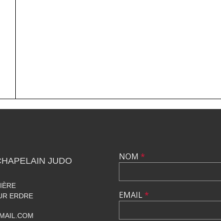
NOM
*
CHAPELAIN JUDO
IÈRE
EMAIL
*
UR ERDRE
MAIL.COM