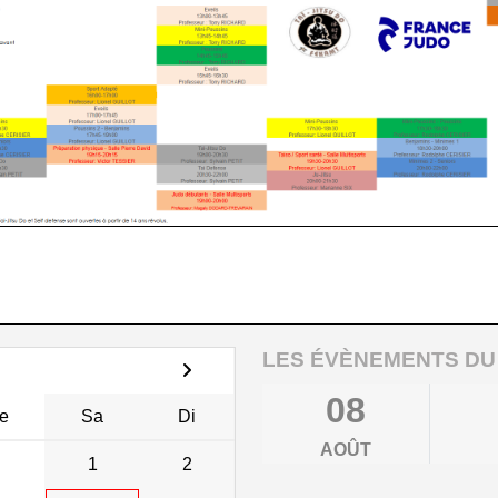
LES ÉVÈNEMENTS DU
08
e
Sa
Di
AOÛT
1
2