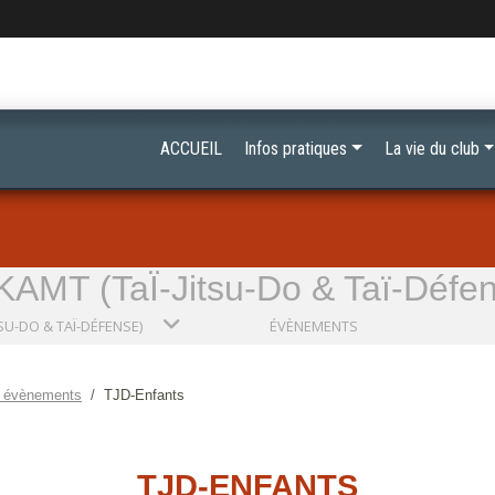
ACCUEIL
Infos pratiques
La vie du club
AMT (TaÏ-Jitsu-Do & Taï-Défe
TSU-DO & TAÏ-DÉFENSE)
ÉVÈNEMENTS
 évènements
TJD-Enfants
TJD-ENFANTS