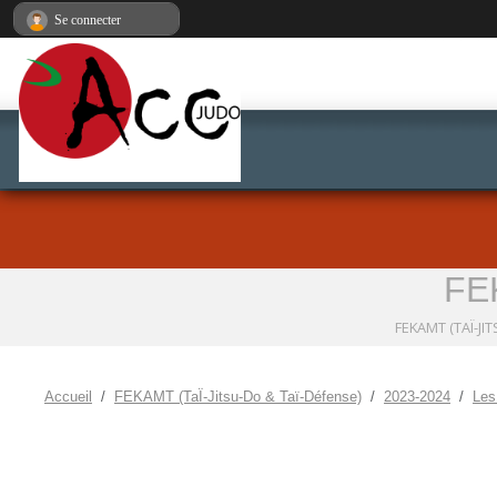
Panneau de gestion des cookies
Se connecter
FEK
FEKAMT (TAÏ-JI
Accueil
FEKAMT (TaÏ-Jitsu-Do & Taï-Défense)
2023-2024
Les