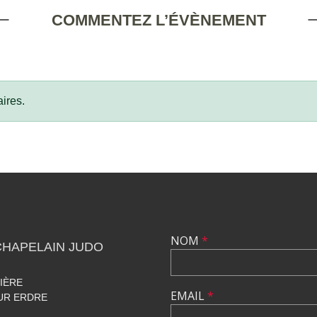
COMMENTEZ L’ÉVÈNEMENT
ires.
NOM
*
CHAPELAIN JUDO
IÈRE
EMAIL
*
UR ERDRE